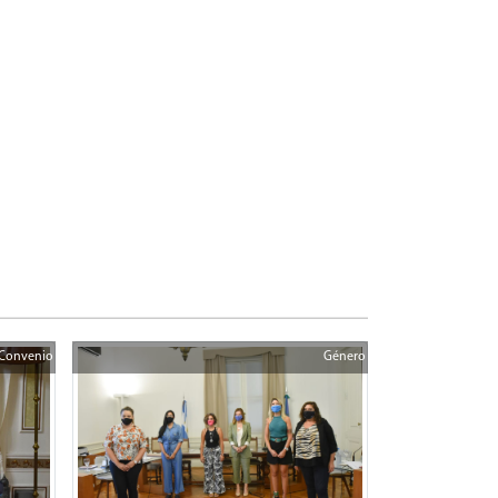
Convenio
Género