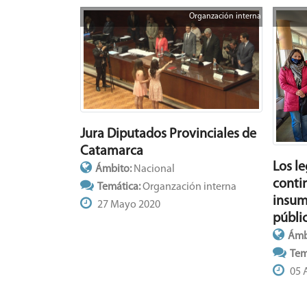
Organzación interna
Jura Diputados Provinciales de
Catamarca
Los l
Ámbito:
Nacional
conti
Temática:
Organzación interna
insum
27 Mayo 2020
públi
Ámb
Tem
05 