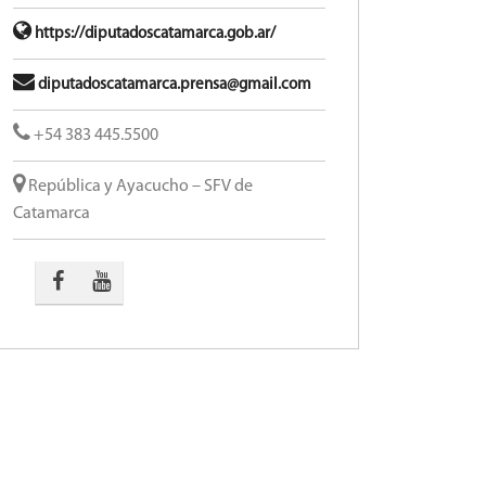
https://diputadoscatamarca.gob.ar/
diputadoscatamarca.prensa@gmail.com
+54 383 445.5500
República y Ayacucho – SFV de
Catamarca