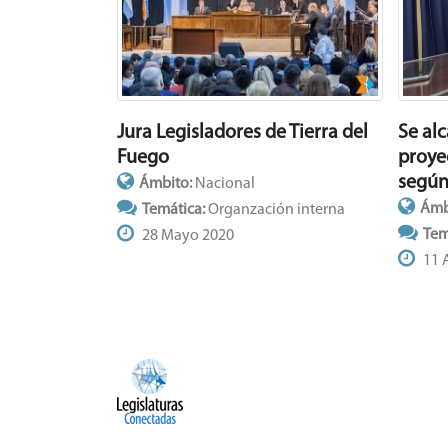
Jura Legisladores de Tierra del
Se al
Fuego
proyec
según
Ámbito:
Nacional
Ámb
Temática:
Organzación interna
Tem
28 Mayo 2020
11 