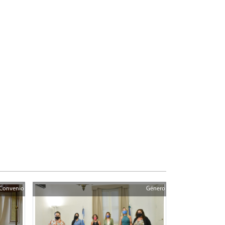
Convenio
Género