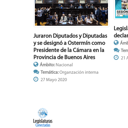
Legis
declar
Juraron Diputados y Diputadas
y se designó a Ostermín como
Ámb
Presidente de la Cámara en la
Tem
Provincia de Buenos Aires
21 
Ámbito:
Nacional
Temática:
Organzación interna
27 Mayo 2020