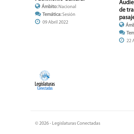
Audien
Ámbito:
Nacional
de tr
Temática:
Sesión
pasaj
09 Abril 2022
Ámb
Tem
22 A
© 2026 - Legislaturas Conectadas