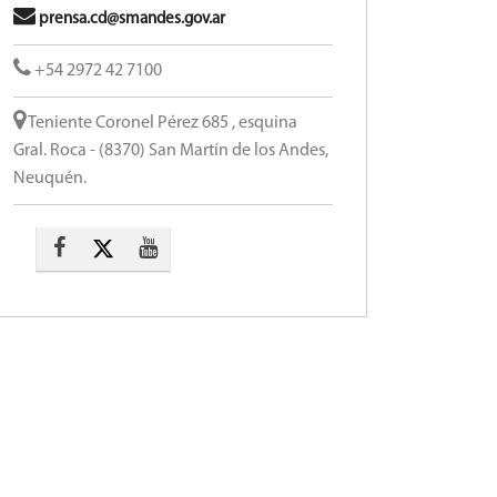
prensa.cd@smandes.gov.ar
+54 2972 42 7100
Teniente Coronel Pérez 685 , esquina
Gral. Roca - (8370) San Martín de los Andes,
Neuquén.