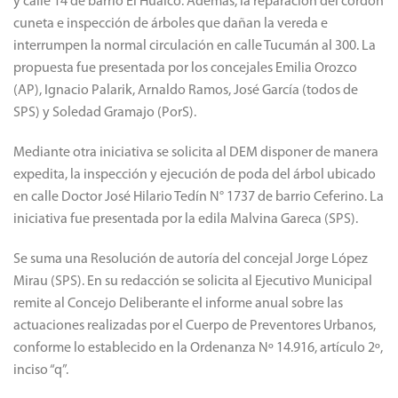
y calle 14 de barrio El Huaico. Además, la reparación del cordón
cuneta e inspección de árboles que dañan la vereda e
interrumpen la normal circulación en calle Tucumán al 300. La
propuesta fue presentada por los concejales Emilia Orozco
(AP), Ignacio Palarik, Arnaldo Ramos, José García (todos de
SPS) y Soledad Gramajo (PorS).
Mediante otra iniciativa se solicita al DEM disponer de manera
expedita, la inspección y ejecución de poda del árbol ubicado
en calle Doctor José Hilario Tedín N° 1737 de barrio Ceferino.
La
iniciativa fue presentada por la edila Malvina Gareca (SPS).
Se suma una Resolución de autoría del concejal Jorge López
Mirau (SPS).
En su redacción se solicita al Ejecutivo Municipal
remite al Concejo Deliberante el informe anual sobre las
actuaciones realizadas por el Cuerpo de Preventores Urbanos,
conforme lo establecido en la Ordenanza Nº 14.916, artículo 2º,
inciso “q”.