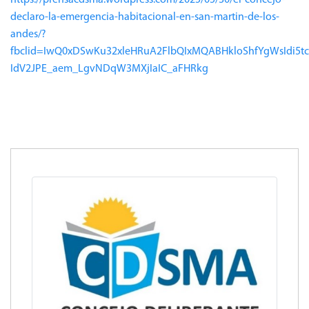
declaro-la-emergencia-habitacional-en-san-martin-de-los-
andes/?
fbclid=IwQ0xDSwKu32xleHRuA2FlbQIxMQABHkloShfYgWsIdi5t
IdV2JPE_aem_LgvNDqW3MXjIaIC_aFHRkg