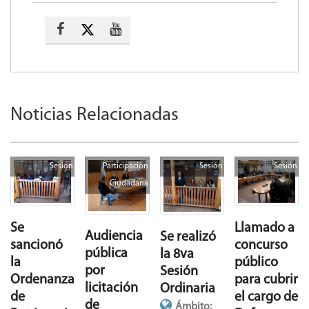
Noticias Relacionadas
Sesión
Participación
Sesión
Sesión
Ciudadana
Se
Llamado a
Audiencia
Se realizó
sancionó
concurso
pública
la 8va
la
público
por
Sesión
Ordenanza
para cubrir
licitación
Ordinaria
de
el cargo de
de
Ámbito: