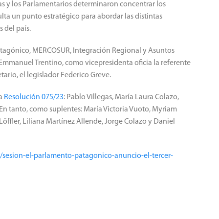
las y los Parlamentarios determinaron concentrar los
ta un punto estratégico para abordar las distintas
 del país.
Patagónico, MERCOSUR, Integración Regional y Asuntos
r Emmanuel Trentino, como vicepresidenta oficia la referente
ario, el legislador Federico Greve.
la
Resolución 075/23
: Pablo Villegas, María Laura Colazo,
 En tanto, como suplentes: María Victoria Vuoto, Myriam
Löffler, Liliana Martínez Allende, Jorge Colazo y Daniel
2/sesion-el-parlamento-patagonico-anuncio-el-tercer-