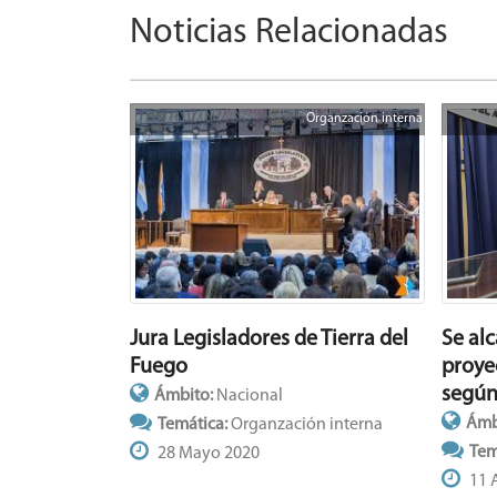
Noticias Relacionadas
Organzación interna
Jura Legisladores de Tierra del
Se al
Fuego
proyec
según
Ámbito:
Nacional
Ámb
Temática:
Organzación interna
Tem
28 Mayo 2020
11 