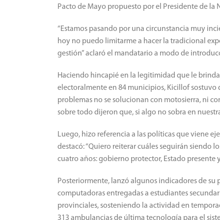
Pacto de Mayo propuesto por el Presidente de la 
“Estamos pasando por una circunstancia muy incier
hoy no puedo limitarme a hacer la tradicional exp
gestión” aclaró el mandatario a modo de introduc
Haciendo hincapié en la legitimidad que le brinda
electoralmente en 84 municipios, Kicillof sostuv
problemas no se solucionan con motosierra, ni con
sobre todo dijeron que, si algo no sobra en nuestr
Luego, hizo referencia a las políticas que viene e
destacó: “Quiero reiterar cuáles seguirán siendo l
cuatro años: gobierno protector, Estado presente y
Posteriormente, lanzó algunos indicadores de su 
computadoras entregadas a estudiantes secundarios
provinciales, sosteniendo la actividad en temporad
313 ambulancias de última tecnología para el sis