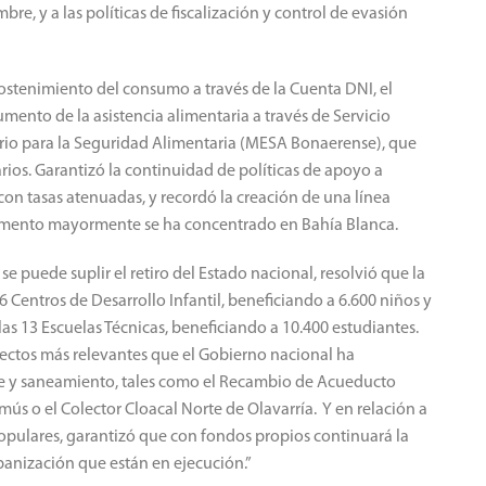
re, y a las políticas de fiscalización y control de evasión
ostenimiento del consumo a través de la Cuenta DNI, el
ento de la asistencia alimentaria a través de Servicio
ario para la Seguridad Alimentaria (MESA Bonaerense), que
rios. Garantizó la continuidad de políticas de apoyo a
con tasas atenuadas, y recordó la creación de una línea
momento mayormente se ha concentrado en Bahía Blanca.
se puede suplir el retiro del Estado nacional, resolvió que la
86 Centros de Desarrollo Infantil, beneficiando a 6.600 niños y
as 13 Escuelas Técnicas, beneficiando a 10.400 estudiantes.
ectos más relevantes que el Gobierno nacional ha
e y saneamiento, tales como el Recambio de Acueducto
s o el Colector Cloacal Norte de Olavarría. Y en relación a
populares, garantizó que con fondos propios continuará la
banización que están en ejecución.”