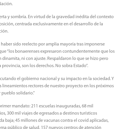
Nación.
ta y sombría. En virtud de la gravedad inédita del contexto
osición, centrada exclusivamente en el desarrollo de la
ción.
 haber sido reelecto por amplia mayoría tras imponerse
o que “los bonaerenses expresaron contundentemente que los
 dinamita, ni con ajuste. Respaldaron lo que se hizo pero
a provincia, son los derechos. No sobra Estado”.
jecutando el gobierno nacional y su impacto en la sociedad. Y
os lineamientos rectores de nuestro proyecto en los próximos
 pueblo solidario.”
primer mandato: 211 escuelas inauguradas, 68 mil
, 300 mil viajes de egresados a destinos turísticos
a baja; 45 millones de vacunas contra el covid aplicadas,
tema público de salud, 157 nuevos centros de atención