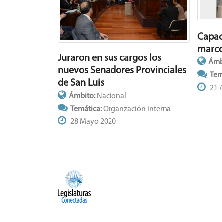
Capaci
marco
Juraron en sus cargos los
Ámb
nuevos Senadores Provinciales
Tem
de San Luis
21 A
Ámbito:
Nacional
Temática:
Organzación interna
28 Mayo 2020