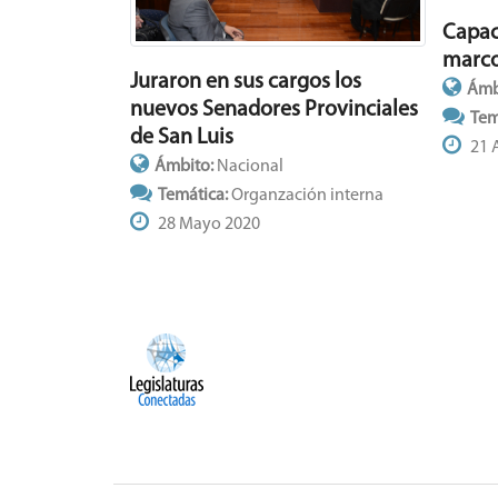
Capaci
marco
Juraron en sus cargos los
Ámb
nuevos Senadores Provinciales
Tem
de San Luis
21 A
Ámbito:
Nacional
Temática:
Organzación interna
28 Mayo 2020