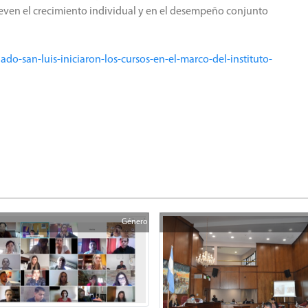
even el crecimiento individual y en el desempeño conjunto
ado-san-luis-iniciaron-los-cursos-en-el-marco-del-instituto-
Género