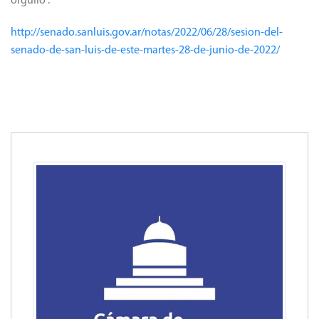
orgullo”.
http://senado.sanluis.gov.ar/notas/2022/06/28/sesion-del-
senado-de-san-luis-de-este-martes-28-de-junio-de-2022/