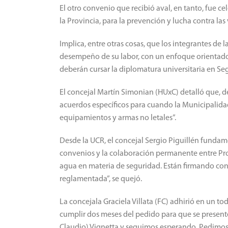
El otro convenio que recibió aval, en tanto, fue c
la Provincia, para la prevención y lucha contra las
Implica, entre otras cosas, que los integrantes de
desempeño de su labor, con un enfoque orientado 
deberán cursar la diplomatura universitaria en Se
El concejal Martín Simonian (HUxC) detalló que, d
acuerdos específicos para cuando la Municipalidad
equipamientos y armas no letales”.
Desde la UCR, el concejal Sergio Piguillén fundam
convenios y la colaboración permanente entre Prov
agua en materia de seguridad. Están firmando co
reglamentada”, se quejó.
La concejala Graciela Villata (FC) adhirió en un t
cumplir dos meses del pedido para que se present
Claudio) Vignetta y seguimos esperando. Pedimos