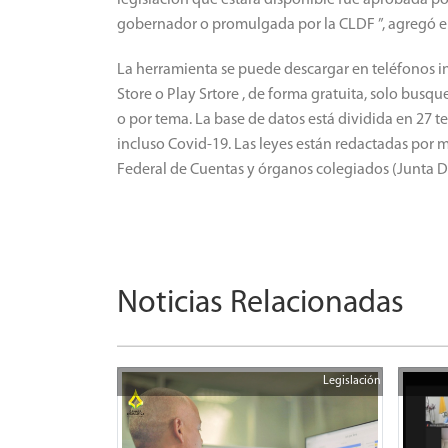
legislación que estará disponible fue aprobada por
gobernador o promulgada por la CLDF ”, agregó e
La herramienta se puede descargar en teléfonos in
Store
o P
lay Srtore
, de forma gratuita, solo busque
o por tema.
La base de datos está dividida en 27 
incluso Covid-19.
Las leyes están redactadas por m
Federal de Cuentas y órganos colegiados (Junta Di
Noticias Relacionadas
Legislación