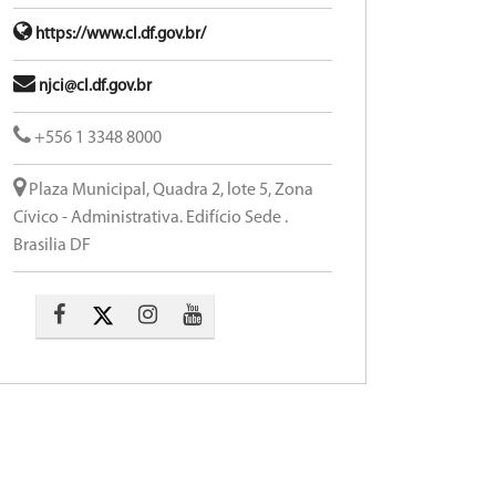
https://www.cl.df.gov.br/
njci@cl.df.gov.br
+556 1 3348 8000
Plaza Municipal, Quadra 2, lote 5, Zona
Cívico - Administrativa. Edifício Sede .
Brasilia DF