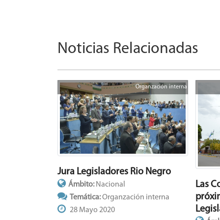
Noticias Relacionadas
Organzación interna
Jura Legisladores Rio Negro
Las C
Ámbito:
Nacional
próxi
Temática:
Organzación interna
Legis
28 Mayo 2020