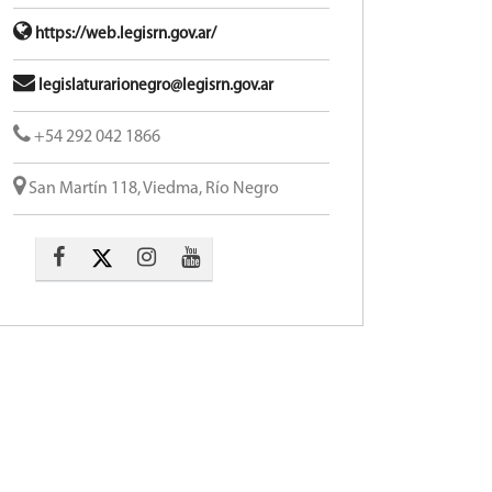
https://web.legisrn.gov.ar/
legislaturarionegro@legisrn.gov.ar
+54 292 042 1866
San Martín 118, Viedma, Río Negro