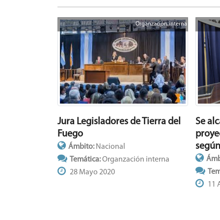
Organzación interna
Jura Legisladores de Tierra del
Se al
Fuego
proyec
según
Ámbito:
Nacional
Ámb
Temática:
Organzación interna
Tem
28 Mayo 2020
11 