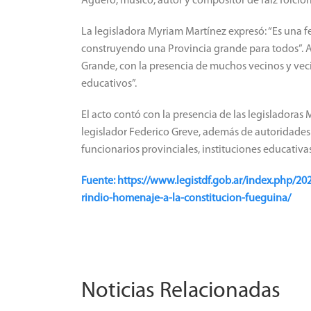
Agüero, músico, autor y compositor de raíz folclór
La legisladora Myriam Martínez expresó: “Es una 
construyendo una Provincia grande para todos”. As
Grande, con la presencia de muchos vecinos y veci
educativos”.
El acto contó con la presencia de las legisladoras 
legislador Federico Greve, además de autoridades
funcionarios provinciales, instituciones educativ
Fuente: https://www.legistdf.gob.ar/index.php/20
rindio-homenaje-a-la-constitucion-fueguina/
Noticias Relacionadas