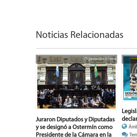
Noticias Relacionadas
Organzación interna
Legis
declar
Juraron Diputados y Diputadas
y se designó a Ostermín como
Ámb
Presidente de la Cámara en la
Tem