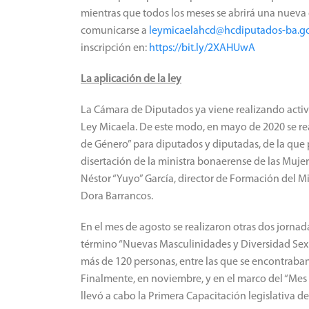
mientras que todos los meses se abrirá una nueva
comunicarse a
leymicaelahcd@hcdiputados-ba.go
inscripción en:
https://bit.ly/2XAHUwA
La aplicación de la ley
La Cámara de Diputados ya viene realizando activi
Ley Micaela. De este modo, en mayo de 2020 se rea
de Género” para diputados y diputadas, de la que 
disertación de la ministra bonaerense de las Mujere
Néstor “Yuyo” García, director de Formación del Mi
Dora Barrancos.
En el mes de agosto se realizaron otras dos jornad
término “Nuevas Masculinidades y Diversidad Sexua
más de 120 personas, entre las que se encontraban
Finalmente, en noviembre, y en el marco del “Mes d
llevó a cabo la Primera Capacitación legislativa d