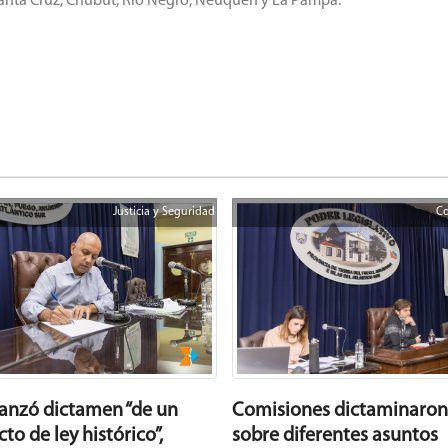
, Santa Cruz, Chubut, Río Negro, Neuquén y La Pampa.
Justicia y Seguridad
Co
Comisiones dictaminaron
canzó dictamen “de un
sobre diferentes asuntos
to de ley histórico”,