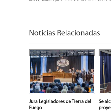
las Legislaturas provinciales de Tierra del Fuego
Noticias Relacionadas
Organzación interna
Jura Legisladores de Tierra del
Se al
Fuego
proyec