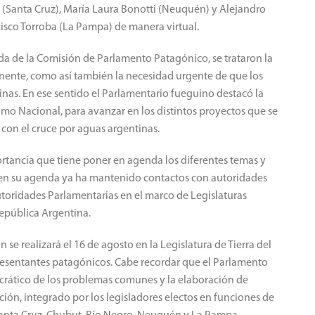
(Santa Cruz), María Laura Bonotti (Neuquén) y Alejandro
isco Torroba (La Pampa) de manera virtual.
da de la Comisión de Parlamento Patagónico, se trataron la
inente, como así también la necesidad urgente de que los
nas. En ese sentido el Parlamentario fueguino destacó la
omo Nacional, para avanzar en los distintos proyectos que se
on el cruce por aguas argentinas.
portancia que tiene poner en agenda los diferentes temas y
en su agenda ya ha mantenido contactos con autoridades
Autoridades Parlamentarias en el marco de Legislaturas
epública Argentina.
se realizará el 16 de agosto en la Legislatura de Tierra del
presentantes patagónicos. Cabe recordar que el Parlamento
rático de los problemas comunes y la elaboración de
ión, integrado por los legisladores electos en funciones de