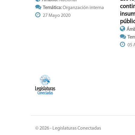
Ámbito:
Nacional
conti
Temática:
Organzación interna
insum
27 Mayo 2020
públi
Ámb
Tem
05 
© 2026 - Legislaturas Conectadas