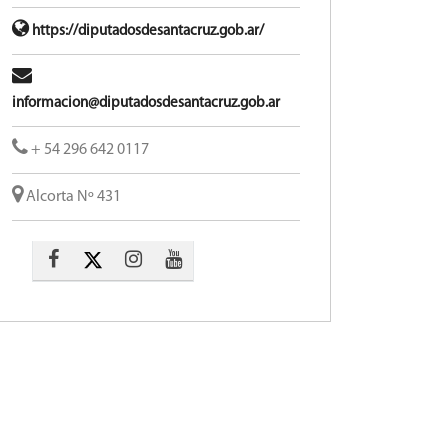
https://diputadosdesantacruz.gob.ar/
informacion@diputadosdesantacruz.gob.ar
+ 54 296 642 0117
Alcorta Nº 431