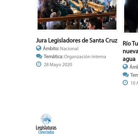
Jura Legisladores de Santa Cruz
Río T
Ámbito:
Nacional
nueva
Temática:
Organzación interna
agua
28 Mayo 2020
Ámb
Tem
10 