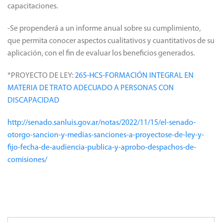
materia, de la sociedad civil y organizaciones, en el proceso de
confección de los lineamientos generales de las
capacitaciones.
-Se propenderá a un informe anual sobre su cumplimiento,
que permita conocer aspectos cualitativos y cuantitativos de su
aplicación, con el fin de evaluar los beneficios generados.
*PROYECTO DE LEY:
265-HCS-FORMACIÓN INTEGRAL EN
MATERIA DE TRATO ADECUADO A PERSONAS CON
DISCAPACIDAD
http://senado.sanluis.gov.ar/notas/2022/11/15/el-senado-
otorgo-sancion-y-medias-sanciones-a-proyectose-de-ley-y-
fijo-fecha-de-audiencia-publica-y-aprobo-despachos-de-
comisiones/