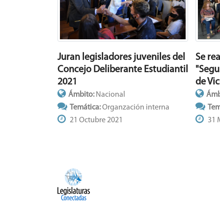
Juran legisladores juveniles del
Se rea
Concejo Deliberante Estudiantil
"Segu
2021
de Vi
Ámbito:
Nacional
Ámb
Temática:
Organzación interna
Tem
21 Octubre 2021
31 