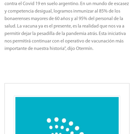
contra el Covid 19 en suelo argentino. En un mundo de escasez
y competencia desigual, logramos inmunizar al 85% de los
bonaerenses mayores de 60 años y al 95% del personal de la
salud. La vacuna ya es el presente, es la realidad que nos va a
permitir dejar la pesadilla de la pandemia atrás. Esta iniciativa
nos permitirá continuar con el operativo de vacunación más
importante de nuestra historia”, dijo Otermín.