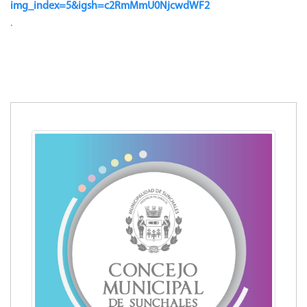
img_index=5&igsh=c2RmMmU0NjcwdWF2
.