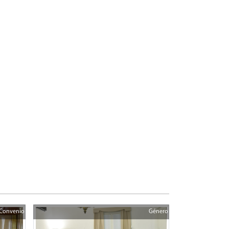
Convenio
Género