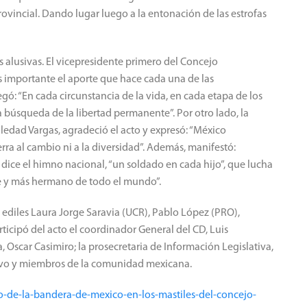
rovincial.
Dando lugar luego a la entonación de las estrofas
 alusivas.
El vicepresidente primero del Concejo
es importante el aporte que hace cada una de las
gó: “En cada circunstancia de la vida, en cada etapa de los
 la búsqueda de la libertad permanente”.
Por otro lado, la
edad Vargas, agradeció el acto y expresó: “México
ra al cambio ni a la diversidad”.
Además, manifestó:
dice el himno nacional, “un soldado en cada hijo”, que lucha
te y más hermano de todo el mundo”.
 ediles Laura Jorge Saravia (UCR), Pablo López (PRO),
ticipó del acto el coordinador General del CD, Luis
a, Oscar Casimiro;
la prosecretaria de Información Legislativa,
tivo y miembros de la comunidad mexicana.
to-de-la-bandera-de-mexico-en-los-mastiles-del-concejo-