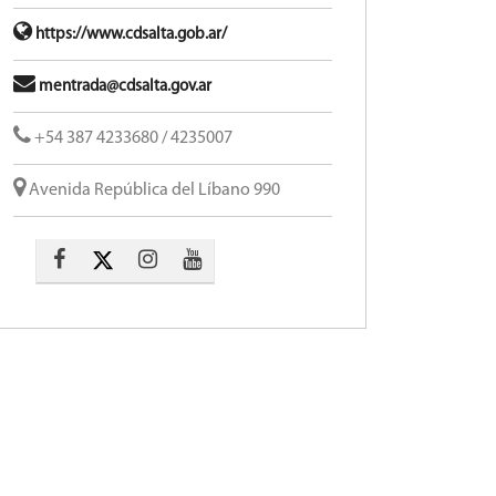
https://www.cdsalta.gob.ar/
mentrada@cdsalta.gov.ar
+54 387 4233680 / 4235007
Avenida República del Líbano 990