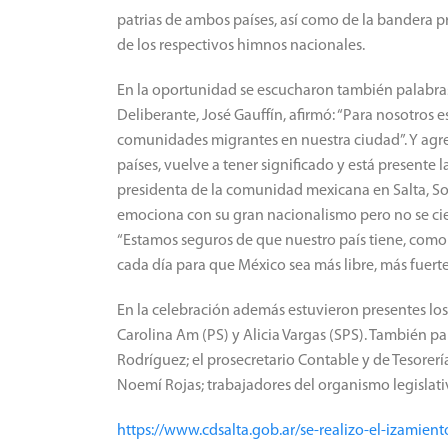
patrias de ambos países, así como de la bandera p
de los respectivos himnos nacionales.
En la oportunidad se escucharon también palabras
Deliberante, José Gauffín, afirmó: “Para nosotros 
comunidades migrantes en nuestra ciudad”.
Y agre
países, vuelve a tener significado y está presente
presidenta de la comunidad mexicana en Salta, Sol
emociona con su gran nacionalismo pero no se cier
“Estamos seguros de que nuestro país tiene, como 
cada día para que México sea más libre, más fuer
En la celebración además estuvieron presentes los
Carolina Am (PS) y Alicia Vargas (SPS).
También par
Rodríguez;
el prosecretario Contable y de Tesorerí
Noemí Rojas;
trabajadores del organismo legisla
https://www.cdsalta.gob.ar/se-realizo-el-izamien