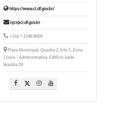
https://www.cl.df.gov.br/
njci@cl.df.gov.br
+556 1 3348 8000
Plaza Municipal, Quadra 2, lote 5, Zona
Cívico - Administrativa. Edifício Sede .
Brasilia DF