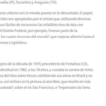
rnaíba (PI), Tocantins y Araguaia (TO).
acio urbano con la mirada puesta en lo descartado.
El papel,
teriales son apropiados por el artista que, utilizando diversas
on fáciles de reconocer: las infalibles tiras de tela con
l Distrito Federal, por ejemplo, forman parte de la
 los cuatro rincones del mundo”, que mejorar abierta hasta el
ámara Legislativa.
cipios de la década de 1970, procedente de Fortaleza (CE),
dividual en 1982, a los 18 años, y cursaba la carrera de Artes
ica del óleo sobre lienzo, exhibiendo sus obras en Brasil y en
 con énfasis en la pintura al aire libre, que resultó en más
ustrado”, sobre el río São Francisco, e “Impressões da Serra