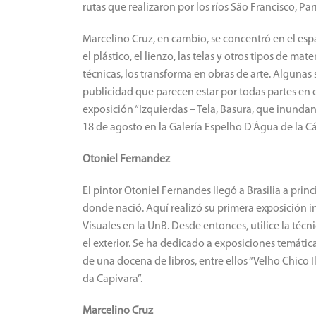
rutas que realizaron por los ríos São Francisco, Pa
Marcelino Cruz, en cambio, se concentró en el esp
el plástico, el lienzo, las telas y otros tipos de ma
técnicas, los transforma en obras de arte.
Algunas s
publicidad que parecen estar por todas partes en e
exposición “Izquierdas – Tela, Basura, que inundan
18 de agosto en la Galería Espelho D'Água de la C
Otoniel Fernandez
El pintor Otoniel Fernandes llegó a Brasilia a prin
donde nació.
Aquí realizó su primera exposición in
Visuales en la UnB.
Desde entonces, utilice la técn
el exterior.
Se ha dedicado a exposiciones temáticas,
de una docena de libros, entre ellos “Velho Chico Il
da Capivara”.
Marcelino Cruz