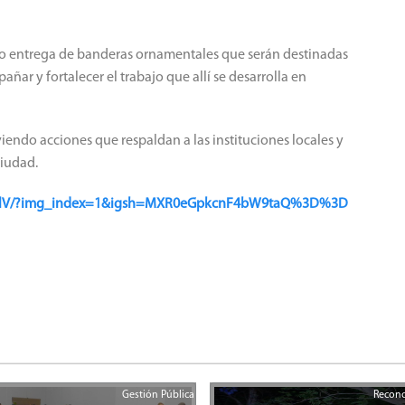
 hizo entrega de banderas ornamentales que serán destinadas
ñar y fortalecer el trabajo que allí se desarrolla en
endo acciones que respaldan a las instituciones locales y
ciudad.
XDjdlV/?img_index=1&igsh=MXR0eGpkcnF4bW9taQ%3D%3D
Gestión Pública
Recon