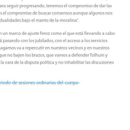
para seguir progresando, tenemos el compromiso de dar las
emos el compromiso de buscar consensos aunque algunos nos
dualidades bajo el manto de la moralina”.
n un marco de ajuste feroz como el que está llevando a cabo
 pasando con los jubilados, con el acceso a los servicios
hagamos va a repercutir en nuestros vecinos y en nuestros
 que no bajen los brazos, que vamos a defender Tolhuin y
a vara de la disputa política y no inhabilitar las discusiones
eriodo-de-sesiones-ordinarias-del-cuerpo-