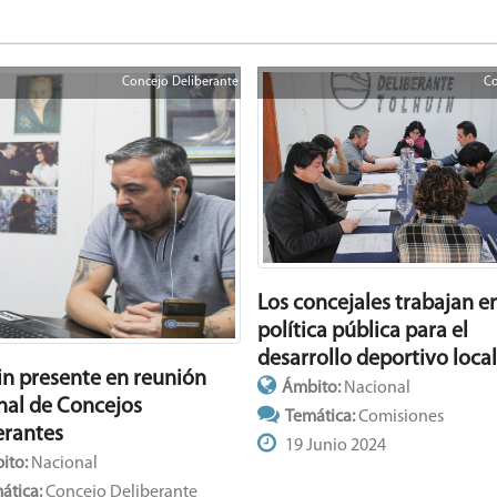
Concejo Deliberante
Co
Los concejales trabajan e
política pública para el
desarrollo deportivo local
in presente en reunión
Ámbito:
Nacional
nal de Concejos
Temática:
Comisiones
erantes
19 Junio 2024
ito:
Nacional
ática:
Concejo Deliberante