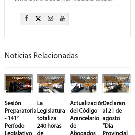
Noticias Relacionadas
Organzación
Comunicación
Legislación
Deportes
interna
La
Actualización
Declaran
Sesión
Legislatura
del Código
al 21 de
Preparatoria
totaliza
Arancelario
agosto
- 141°
240 horas
de
“Día
Período
de
Abogados
Provincial
Legislativo