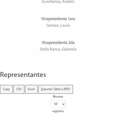
Sconfienza, Andrés
Vicepresidenta 1era
Gomez, Laura
Vicepresidenta 2da
Della Banca, Gabriela
Representantes
Copy
CSV
Excel
E
xportar Tabla a (PDF)
Mostrar
registros