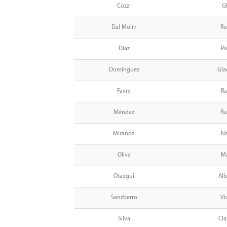
Cozzi
Gl
Dal Molín
Ru
Díaz
Pa
Domínguez
Gla
Favre
Ra
Méndez
Ru
Miranda
Na
Oliva
Ma
Otaegui
Alb
Sanzberro
Ví
Silva
Cla