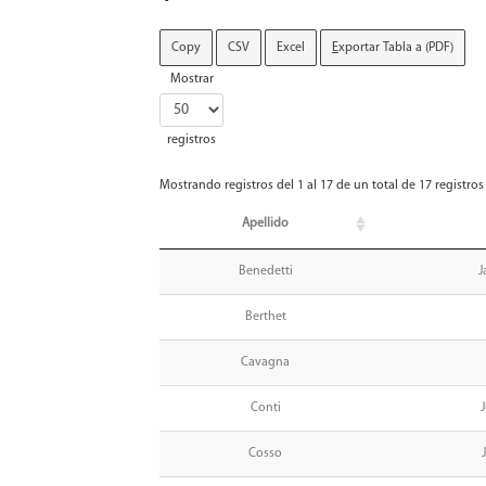
Copy
CSV
Excel
E
xportar Tabla a (PDF)
Mostrar
registros
Mostrando registros del 1 al 17 de un total de 17 registros
Apellido
Benedetti
J
Berthet
Cavagna
Conti
Cosso