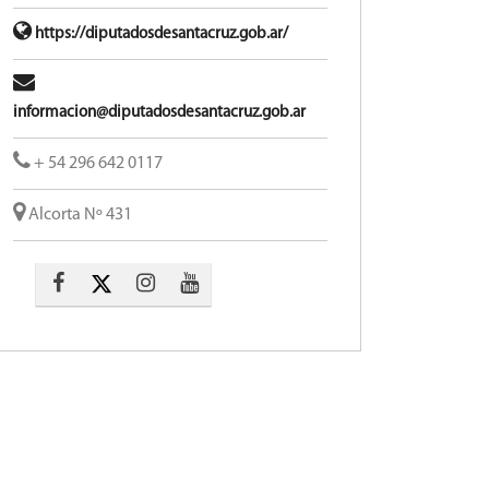
https://diputadosdesantacruz.gob.ar/
informacion@diputadosdesantacruz.gob.ar
+ 54 296 642 0117
Alcorta Nº 431