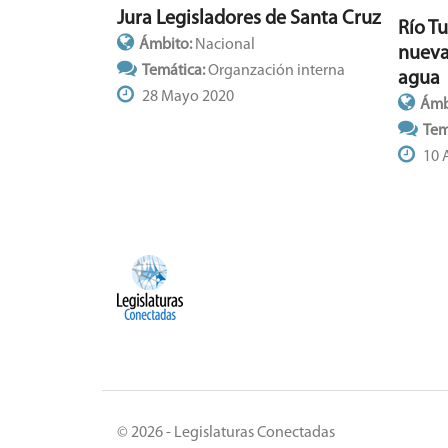
Jura Legisladores de Santa Cruz
Río T
Ámbito:
Nacional
nueva
Temática:
Organzación interna
agua
28 Mayo 2020
Ámb
Tem
10 
© 2026 - Legislaturas Conectadas