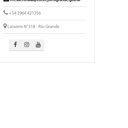
mesaentrada@concejoriogrande.gob.ar
+54 2964 421356
Lasserre N°318 - Río Grande