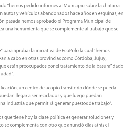
do “hemos pedido informes al Municipio sobre la chatarra
on autos y vehículos abandonados hace años en esquinas, en
 sesión pasada hemos aprobado el Programa Municipal de
ea una herramienta que se complemente al trabajo que se
” para aprobar la iniciativa de EcoPolo la cual “hemos
evan a cabo en otras provincias como Córdoba, Jujuy;
e están preocupados por el tratamiento de la basura” dado
iudad”.
ficación, un centro de acopio transitorio dónde se pueda
e puedan llegar a ser reciclados y que luego puedan
na industria que permitirá generar puestos de trabajo”.
 que tiene hoy la clase política es generar soluciones y
cto se complementa con otro que anunció días atrás el