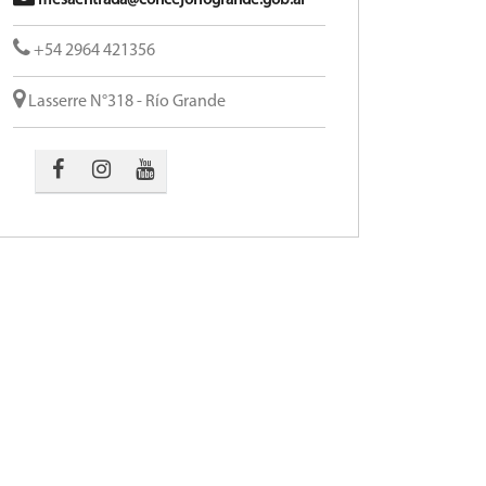
mesaentrada@concejoriogrande.gob.ar
+54 2964 421356
Lasserre N°318 - Río Grande