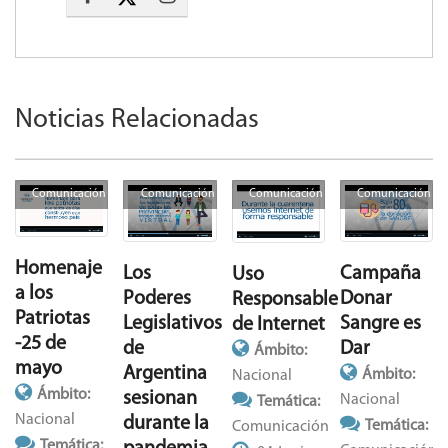
Noticias Relacionadas
Comunicación
Comunicación
Comunicación
Comunicación
Homenaje
Campaña
Los
Uso
a los
Donar
Poderes
Responsable
Patriotas
Sangre es
Legislativos
de Internet
-25 de
Dar
de
Ámbito:
mayo
Argentina
Ámbito:
Nacional
Ámbito:
sesionan
Nacional
Temática:
Nacional
durante la
Temática:
Comunicación
Temática: