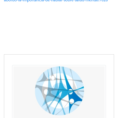
abordo-la-importancia-de-hablar-sobre-salud-mental/7028