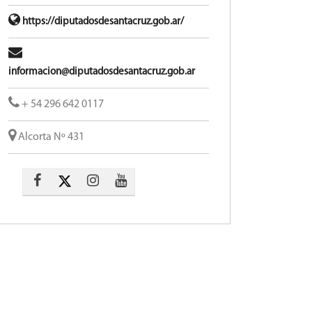
https://diputadosdesantacruz.gob.ar/
informacion@diputadosdesantacruz.gob.ar
+ 54 296 642 0117
Alcorta Nº 431