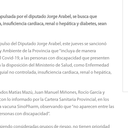
mpulsada por el diputado Jorge Arabel, se busca que
insuficiencia cardiaca, renal o hepática y diabetes, sean
mpulso del Diputado Jorge Arabel, este jueves se sancionó
 y Ambiente de la Provincia que “incluya de manera
el Covid-19, a las personas con discapacidad que presenten
 la disposición del Ministerio de Salud, como Enfermedad
al no controlada, insuficiencia cardiaca, renal o hepática,
ados Matías Mazú, Juan Manuel Miñones, Rocío García y
on lo informado por la Cartera Sanitaria Provincial, en los
e la vacuna SinoPharm, observando que “no aparecen entre las
personas con discapacidad”.
n siendo consideradas grupos de riesgo, no tienen prioridad