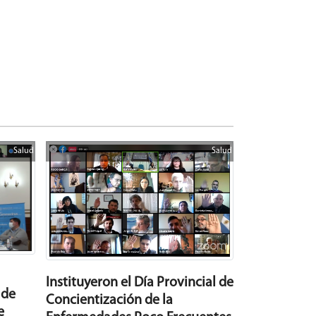
Salud
Salud
Instituyeron el Día Provincial de
 de
Concientización de la
e