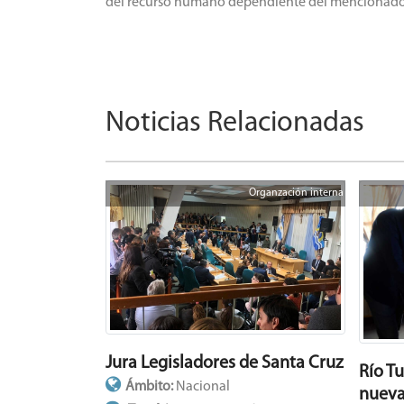
del recurso humano dependiente del mencionado ce
Noticias Relacionadas
Organzación interna
Jura Legisladores de Santa Cruz
Río T
Ámbito:
Nacional
nueva