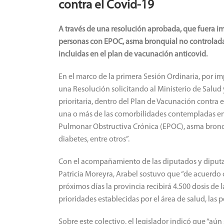
contra el Covid-19
A través de una resolución aprobada, que fuera i
personas con EPOC, asma bronquial no controlada, 
incluidas en el plan de vacunación anticovid.
En el marco de la primera Sesión Ordinaria, por i
una Resolución solicitando al Ministerio de Salud
prioritaria, dentro del Plan de Vacunación contra 
una o más de las comorbilidades contempladas en
Pulmonar Obstructiva Crónica (EPOC), asma bronqui
diabetes, entre otros”.
Con el acompañamiento de las diputados y diput
Patricia Moreyra, Arabel sostuvo que “de acuerdo c
próximos días la provincia recibirá 4.500 dosis d
prioridades establecidas por el área de salud, las 
Sobre este colectivo, el legislador indicó que “aú