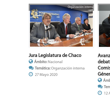
Organzación interna
Jura Legislatura de Chaco
Avanza
debat
Ámbito:
Nacional
Comis
Temática:
Organzación interna
Géne
27 Mayo 2020
Ámb
Tem
12 