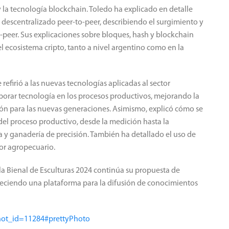
 la tecnología blockchain. Toledo ha explicado en detalle
a descentralizado peer-to-peer, describiendo el surgimiento y
peer. Sus explicaciones sobre bloques, hash y blockchain
l ecosistema cripto, tanto a nivel argentino como en la
 refirió a las nuevas tecnologías aplicadas al sector
porar tecnología en los procesos productivos, mejorando la
ción para las nuevas generaciones. Asimismo, explicó cómo se
 del proceso productivo, desde la medición hasta la
 y ganadería de precisión. También ha detallado el uso de
ctor agropecuario.
 la Bienal de Esculturas 2024 continúa su propuesta de
ofreciendo una plataforma para la difusión de conocimientos
p?not_id=11284#prettyPhoto