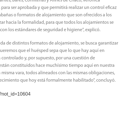
ntes, Bares, Confiterías y Afines de Chaco, Verónica
para ser aprobada y que permitirá realizar un control eficaz
abañas o formatos de alojamiento que son ofrecidos a los
zar hacia la formalidad, para que todos los alojamientos se
on los estándares de seguridad e higiene”, explicó.
a de distintos formatos de alojamiento, se busca garantizar
“Queremos que el huésped sepa que lo que hay aquí en
tá controlado y, por supuesto, por una cuestión de
 están constituidos hace muchísimo tiempo aquí en nuestra
 misma vara, todos alineados con las mismas obligaciones,
lecimiento que hoy está formalmente habilitado”, concluyó.
hp?not_id=10604