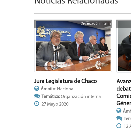
Noticias Relacionadas
Organzación interna
Jura Legislatura de Chaco
Avanza
debat
Ámbito:
Nacional
Comis
Temática:
Organzación interna
Géne
27 Mayo 2020
Ámb
Tem
12 