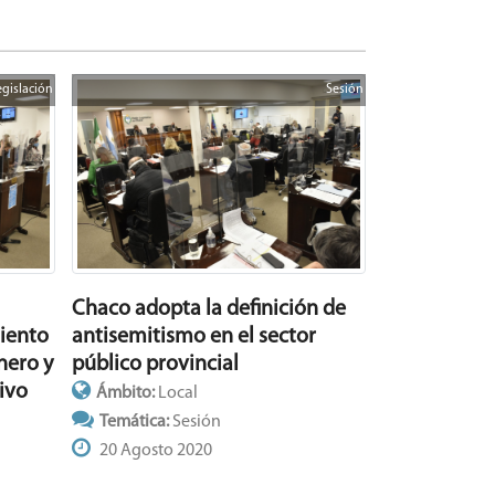
egislación
Sesión
Chaco adopta la definición de
iento
antisemitismo en el sector
nero y
público provincial
ivo
Ámbito:
Local
Temática:
Sesión
20 Agosto 2020