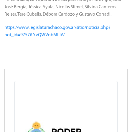
José Bergia, Jéssica Ayala, Nicolás Slimel, Silvina Canteros
Reiser, Tere Cubells, Débora Cardozo y Gustavo Corradi.
https://www.legislaturachaco.gov.ar/sitio/noticia.php?
not_id=9757#.YvQWVnbMLIW