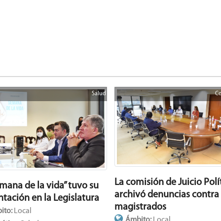
Salud
Co
La comisión de Juicio Polí
emana de la vida” tuvo su
archivó denuncias contra
ntación en la Legislatura
magistrados
ito:
Local
Ámbito:
Local