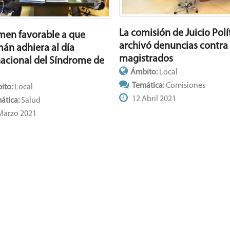
La comisión de Juicio Polí
men favorable a que
archivó denuncias contra
án adhiera al día
magistrados
nacional del Síndrome de
Ámbito:
Local
n
Temática:
Comisiones
ito:
Local
12 Abril 2021
ática:
Salud
Marzo 2021