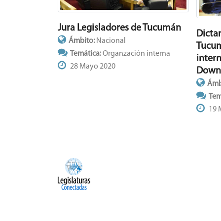
Jura Legisladores de Tucumán
Dicta
Ámbito:
Nacional
Tucum
Temática:
Organzación interna
inter
28 Mayo 2020
Dow
Ámb
Tem
19 