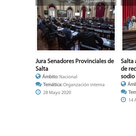
Organzación interna
Jura Senadores Provinciales de
Salta 
Salta
de re
sodio
Ámbito:
Nacional
Ámb
Temática:
Organzación interna
Tem
28 Mayo 2020
14 