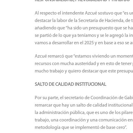
RESPONSABILIDAD, PREVISIBILIDAD Y TRABAJO
Al respecto el intendente Azcué sostuvo que “es u
destacar la labor de la Secretaría de Hacienda, de
añadiendo que “ha sido un presupuesto que se ha 
se partió de lo que ya teníamos y se le agregó la i
vamos a desarrollar en el 2025 y en base a eso se
Azcué remarcó que “estamos viviendo un momento 
recursos con mucha austeridad y en esto de tener 
mucho trabajo y quiero destacar que este presupue
SALTO DE CALIDAD INSTITUCIONAL
Por su parte, el secretario de Coordinación de Ga
remarcar que hay un salto de calidad institucional
la administración pública, que es uno de los pilar
trabajo, una coordinación y una comunicación entr
metodología que se implementó de base cero”.