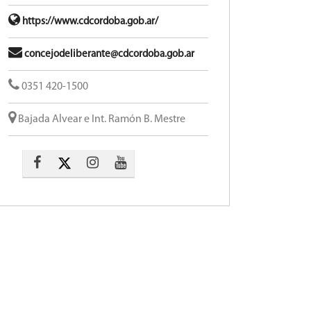
https://www.cdcordoba.gob.ar/
concejodeliberante@cdcordoba.gob.ar
0351 420-1500
Bajada Alvear e Int. Ramón B. Mestre