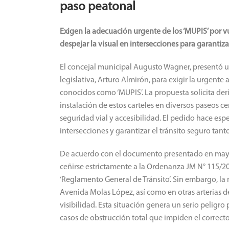
paso peatonal
Exigen la adecuación urgente de los ‘MUPIS’ por v
despejar la visual en intersecciones para garantiza
El concejal municipal Augusto Wagner, presentó un
legislativa, Arturo Almirón, para exigir la urgente
conocidos como ‘MUPIS’. La propuesta solicita der
instalación de estos carteles en diversos paseos c
seguridad vial y accesibilidad. El pedido hace espec
intersecciones y garantizar el tránsito seguro ta
​De acuerdo con el documento presentado en mayo 
ceñirse estrictamente a la Ordenanza JM N° 115/20
‘Reglamento General de Tránsito’. Sin embargo, l
Avenida Molas López, así como en otras arterias de
visibilidad. Esta situación genera un serio peligr
casos de obstrucción total que impiden el correcto