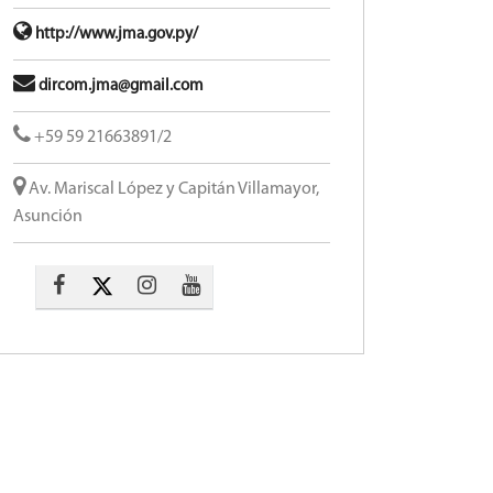
http://www.jma.gov.py/
dircom.jma@gmail.com
+59 59 21663891/2
Av. Mariscal López y Capitán Villamayor,
Asunción