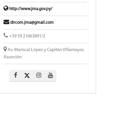
http://www.jma.gov.py/
dircom.jma@gmail.com
+59 59 21663891/2
Av. Mariscal López y Capitán Villamayor,
Asunción