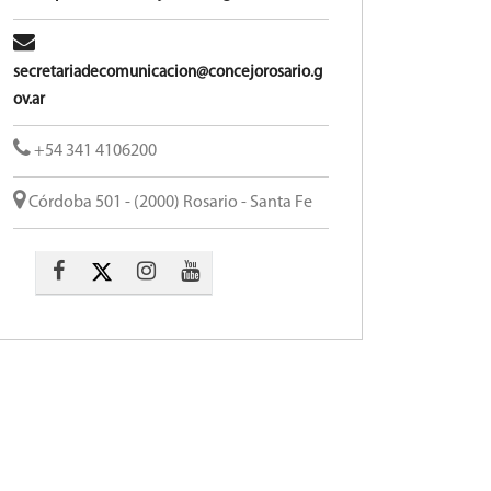
secretariadecomunicacion@concejorosario.g
ov.ar
+54 341 4106200
Córdoba 501 - (2000) Rosario - Santa Fe