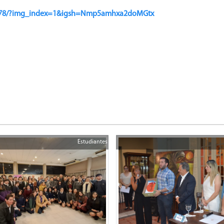
cjp78/?img_index=1&igsh=Nmp5amhxa2doMGtx
Estudiantes